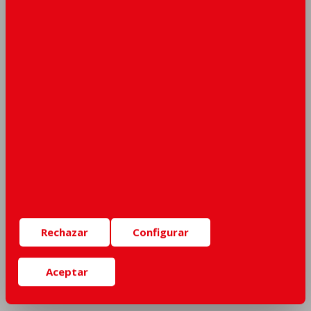
realizar un uso lícito y en consonancia con los mismos.
El usuario no está autorizado a copiar, modificar, transmitir, los
contenidos incluidos en esta página web, siendo propiedad
de El Conchel Original Food, S.A., todos los contenidos
incluidos en la misma.
Al registrarse usted da el consentimiento expreso a recibir la
factura de forma electrónica.
NEWSLETTER
Mantente al día de nuestras últimas novedades, recibe
Rechazar
Configurar
promociones y descuentos únicos... y mucho más.
Aceptar
SUSCRIBIRSE