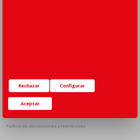
NEWSLETTER
Mantente al día de nuestras últimas novedades, recibe
promociones y descuentos únicos... y mucho más.
SUSCRIBIRSE
Rechazar
Configurar
SERVICIO AL CLIENTE
Aceptar
Envíos
Condiciones de venta
Política de devoluciones y reembolsos